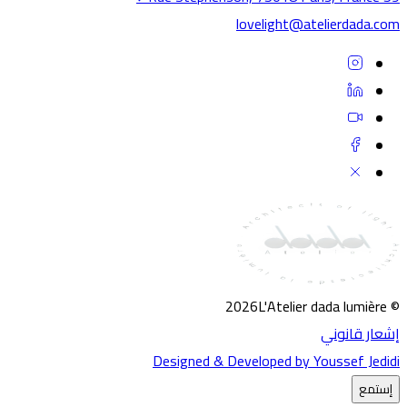
Ex
lovelight@atelierdada.com
Devel
Jedidi.
Ver
SE
VE
2026
L'Atelier dada lumière
©
إشعار قانوني
Designed & Developed by Youssef Jedidi
إستمع