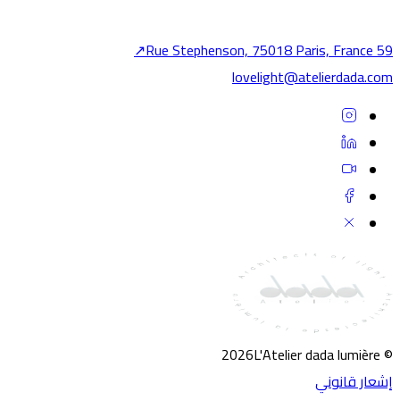
Ex
عرض الكل
مشاركة
↗
59 Rue Stephenson, 75018 Paris, France
Devel
lovelight@atelierdada.com
Jedidi.
Ver
SE
VE
2026
L'Atelier dada lumière
©
إشعار قانوني