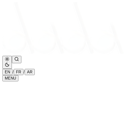
Legal
&
Asset
Authentication
Verification
©
Atelier
Dada.
Unauthorized
access
is
monitored.
/
/
EN
FR
AR
MENU
©
2026
Atelier
Accueil
Dada
Architectural
Travaux
Lighting
Design.
Protected
Asset.
Lead