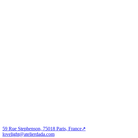
Musées & Culture
Jardins & Paysage
Lalbaug — une maison-musée
PROJET PRÉCÉDENT
Espace public
Jardins & Paysage
Échos de Mémoire — Réalisation
PROCHAIN PROJET
Musées & Culture
Jardins & Paysage
Lalbaug — une maison-musée
59 Rue Stephenson, 75018 Paris, France
↗
lovelight@atelierdada.com