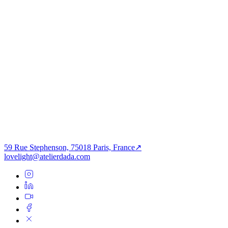
PROJET PRÉCÉDENT
Résidentiel de luxe
Réinventer les classiques
PROCHAIN PROJET
Résidentiel de luxe
Atmosphères pour un confort polyvalent
59 Rue Stephenson, 75018 Paris, France
↗
lovelight@atelierdada.com